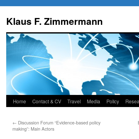
Skip
to
Klaus F. Zimmermann
content
Home
Contact & CV
Travel
Media
Policy
Resea
←
Discussion Forum “Evidence-based policy
making”: Main Actors