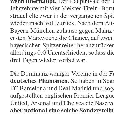
wenn überhaupt.
Der Hauptrivale der l
Jahrzehnte mit vier Meister-Titeln, Bo
strauchelte zwar in der vergangenen Spiel
wieder machtvoll zurück. Nach dem Aus
Bayern München zuhause gegen Mainz 05
ersten Märzwoche die Chance, auf zwei
bayerischen Spitzenreiter heranzurücken
allerdings 0:0 Unentschieden, sodass d
drei Tagen wieder vorbei war.
Die Dominanz weniger Vereine in der Fu
deutsches Phänomen.
So haben in Span
FC Barcelona und Real Madrid und sogar
aufgestellten englischen Premier Leagu
United, Arsenal und Chelsea die Nase v
aber national eine solche Sonderstell