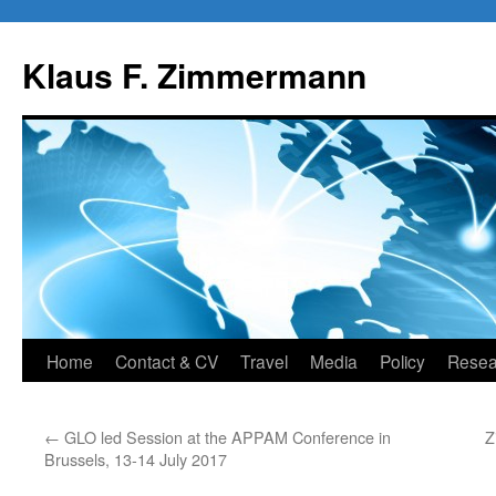
Skip
to
Klaus F. Zimmermann
content
Home
Contact & CV
Travel
Media
Policy
Resea
←
GLO led Session at the APPAM Conference in
Z
Brussels, 13-14 July 2017