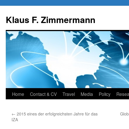
Skip
to
Klaus F. Zimmermann
content
Home
Contact & CV
Travel
Media
Policy
Resea
←
2015 eines der erfolgreichsten Jahre für das
Glob
IZA