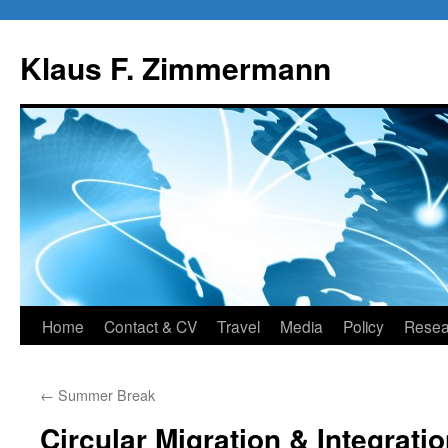
Skip
to
Klaus F. Zimmermann
content
Home
Contact & CV
Travel
Media
Policy
Resea
←
Summer Break
Circular Migration & Integratio